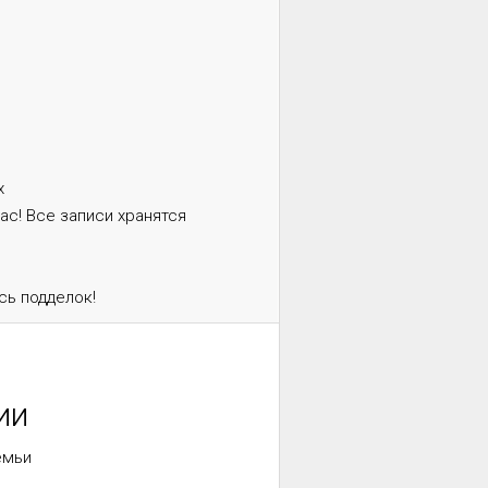
х
ас! Все записи хранятся
сь подделок!
ии
емьи