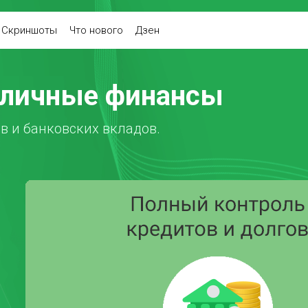
Скриншоты
Что нового
Дзен
е личные финансы
в и банковских вкладов.