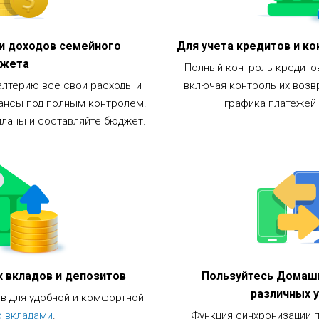
 и доходов семейного
Для учета кредитов и к
жета
Полный контроль кредитов 
лтерию все свои расходы и
включая контроль их возв
ансы под полным контролем.
графика платежей
ланы и составляйте бюджет.
х вкладов и депозитов
Пользуйтесь Домашн
различных 
в для удобной и комфортной
о вкладами
.
Функция синхронизации 