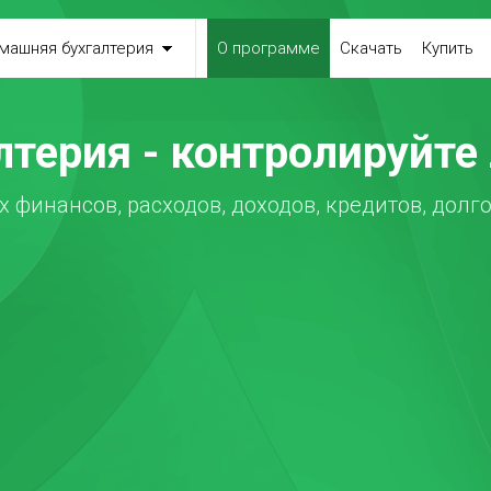
машняя бухгалтерия
О программе
Скачать
Купить
терия - контролируйт
 финансов, расходов, доходов, кредитов, долго